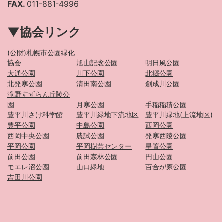
FAX.
011-881-4996
▼協会リンク
(公財)札幌市公園緑化
協会
旭山記念公園
明日風公園
大通公園
川下公園
北郷公園
北発寒公園
清田南公園
創成川公園
滝野すずらん丘陵公
園
月寒公園
手稲稲積公園
豊平川さけ科学館
豊平川緑地下流地区
豊平川緑地(上流地区)
豊平公園
中島公園
西岡公園
西岡中央公園
農試公園
発寒西陵公園
平岡公園
平岡樹芸センター
星置公園
前田公園
前田森林公園
円山公園
モエレ沼公園
山口緑地
百合が原公園
吉田川公園