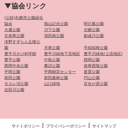
▼協会リンク
(公財)札幌市公園緑化
協会
旭山記念公園
明日風公園
大通公園
川下公園
北郷公園
北発寒公園
清田南公園
創成川公園
滝野すずらん丘陵公
園
月寒公園
手稲稲積公園
豊平川さけ科学館
豊平川緑地下流地区
豊平川緑地(上流地区)
豊平公園
中島公園
西岡公園
西岡中央公園
農試公園
発寒西陵公園
平岡公園
平岡樹芸センター
星置公園
前田公園
前田森林公園
円山公園
モエレ沼公園
山口緑地
百合が原公園
吉田川公園
サイトポリシー
プライバシーポリシー
サイトマップ