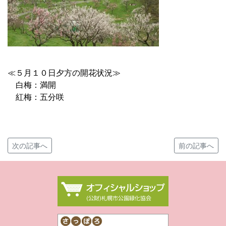
≪５月１０日夕方の開花状況≫
白梅：満開
紅梅：五分咲
次の記事へ
前の記事へ