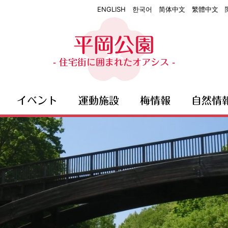
ENGLISH
한국어
简体中文
繁體中文
平岡公園
- 住宅街に囲まれたオアシス -
イベント
運動施設
梅情報
自然情