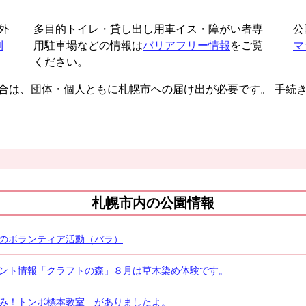
外
多目的トイレ・貸し出し用車イス・障がい者専
公
利
用駐車場などの情報は
バリアフリー情報
をご覧
マ
ください。
場合は、団体・個人ともに札幌市への届け出が必要です。 手続
札幌市内の公園情報
のボランティア活動（バラ）
ント情報「クラフトの森」８月は草木染め体験です。
み！トンボ標本教室 がありましたよ。