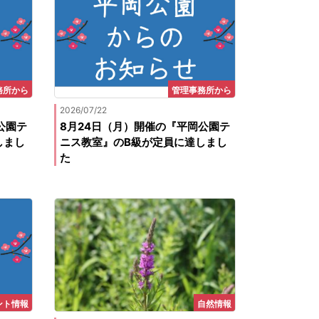
務所から
管理事務所から
2026/07/22
公園テ
8月24日（月）開催の『平岡公園テ
しまし
ニス教室』のB級が定員に達しまし
た
ント情報
自然情報