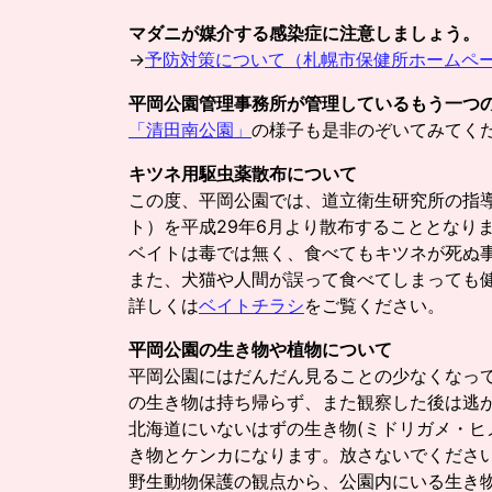
マダニが媒介する感染症に注意しましょう。
→
予防対策について（札幌市保健所ホームペ
平岡公園管理事務所が管理しているもう一つ
「清田南公園」
の様子も是非のぞいてみてくだ
キツネ用駆虫薬散布について
この度、平岡公園では、道立衛生研究所の指
ト）を平成29年6月より散布することとなり
ベイトは毒では無く、食べてもキツネが死ぬ
また、犬猫や人間が誤って食べてしまっても
詳しくは
ベイトチラシ
をご覧ください。
平岡公園の生き物や植物について
平岡公園にはだんだん見ることの少なくなっ
の生き物は持ち帰らず、また観察した後は逃
北海道にいないはずの生き物(ミドリガメ・ヒ
き物とケンカになります。放さないでくださ
野生動物保護の観点から、公園内にいる生き