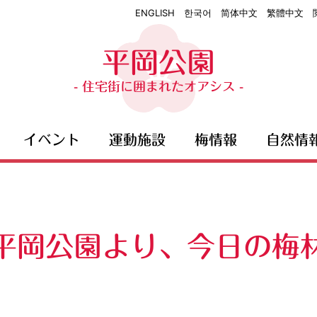
ENGLISH
한국어
简体中文
繁體中文
平岡公園
- 住宅街に囲まれたオアシス -
イベント
運動施設
梅情報
自然情
平岡公園より、今日の梅