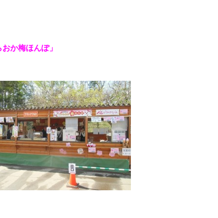
らおか梅ほんぽ」