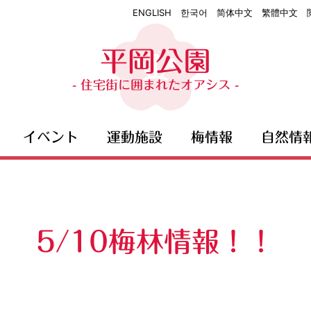
ENGLISH
한국어
简体中文
繁體中文
平岡公園
- 住宅街に囲まれたオアシス -
イベント
運動施設
梅情報
自然情
5/10梅林情報！！