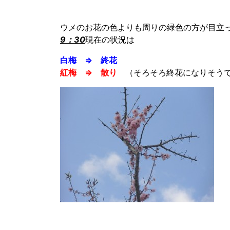
ウメのお花の色よりも周りの緑色の方が目立
9：30
現在の状況は
白梅 ⇒ 終花
紅梅 ⇒ 散り
（そろそろ終花になりそうで