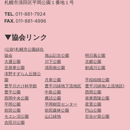
札幌市清田区平岡公園１番地１号
TEL.
011-881-7924
FAX.
011-881-4996
▼協会リンク
(公財)札幌市公園緑化
協会
旭山記念公園
明日風公園
大通公園
川下公園
北郷公園
北発寒公園
清田南公園
創成川公園
滝野すずらん丘陵公
園
月寒公園
手稲稲積公園
豊平川さけ科学館
豊平川緑地下流地区
豊平川緑地(上流地区)
豊平公園
中島公園
西岡公園
西岡中央公園
農試公園
発寒西陵公園
平岡公園
平岡樹芸センター
星置公園
前田公園
前田森林公園
円山公園
モエレ沼公園
山口緑地
百合が原公園
吉田川公園