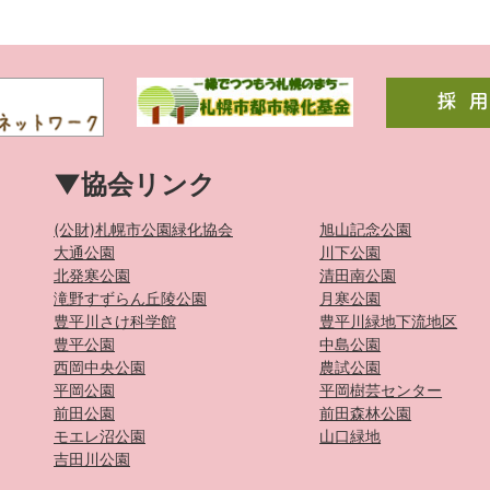
▼協会リンク
(公財)札幌市公園緑化協会
旭山記念公園
大通公園
川下公園
北発寒公園
清田南公園
滝野すずらん丘陵公園
月寒公園
豊平川さけ科学館
豊平川緑地下流地区
豊平公園
中島公園
西岡中央公園
農試公園
平岡公園
平岡樹芸センター
前田公園
前田森林公園
モエレ沼公園
山口緑地
吉田川公園