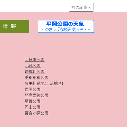
前の記事へ
明日風公園
北郷公園
創成川公園
手稲稲積公園
豊平川緑地(上流地区)
西岡公園
発寒西陵公園
星置公園
円山公園
百合が原公園