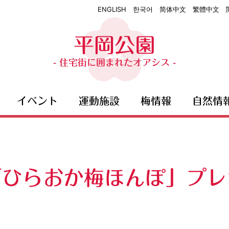
ENGLISH
한국어
简体中文
繁體中文
平岡公園
- 住宅街に囲まれたオアシス -
イベント
運動施設
梅情報
自然情
「ひらおか梅ほんぽ」プレ