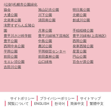
(公財)札幌市公園緑化
協会
旭山記念公園
明日風公園
大通公園
川下公園
北郷公園
北発寒公園
清田南公園
創成川公園
滝野すずらん丘陵公
園
月寒公園
手稲稲積公園
豊平川さけ科学館
豊平川緑地下流地区
豊平川緑地(上流地区)
豊平公園
中島公園
西岡公園
西岡中央公園
農試公園
発寒西陵公園
平岡公園
平岡樹芸センター
星置公園
前田公園
前田森林公園
円山公園
モエレ沼公園
山口緑地
百合が原公園
吉田川公園
サイトポリシー
プライバシーポリシー
サイトマップ
閲覧について
ENGLISH
한국어
简体中文
繁體中文