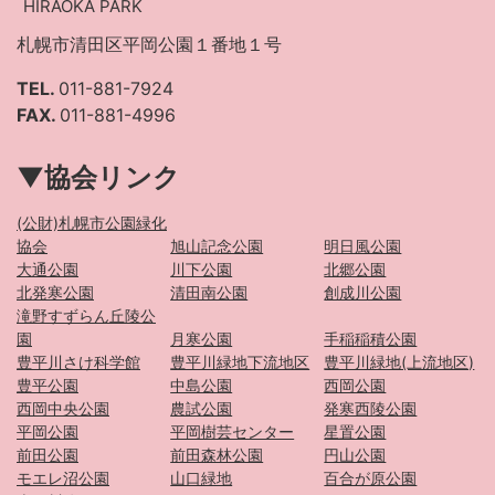
HIRAOKA PARK
札幌市清田区平岡公園１番地１号
TEL.
011-881-7924
FAX.
011-881-4996
▼協会リンク
(公財)札幌市公園緑化
協会
旭山記念公園
明日風公園
大通公園
川下公園
北郷公園
北発寒公園
清田南公園
創成川公園
滝野すずらん丘陵公
園
月寒公園
手稲稲積公園
豊平川さけ科学館
豊平川緑地下流地区
豊平川緑地(上流地区)
豊平公園
中島公園
西岡公園
西岡中央公園
農試公園
発寒西陵公園
平岡公園
平岡樹芸センター
星置公園
前田公園
前田森林公園
円山公園
モエレ沼公園
山口緑地
百合が原公園