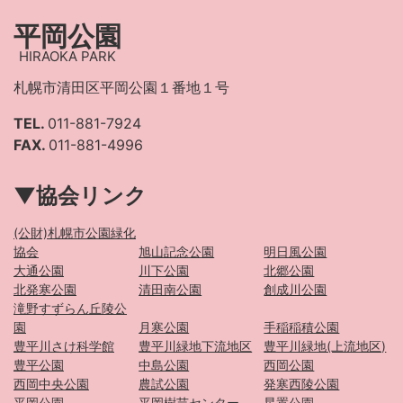
平岡公園
HIRAOKA PARK
札幌市清田区平岡公園１番地１号
TEL.
011-881-7924
FAX.
011-881-4996
▼協会リンク
(公財)札幌市公園緑化
協会
旭山記念公園
明日風公園
大通公園
川下公園
北郷公園
北発寒公園
清田南公園
創成川公園
滝野すずらん丘陵公
園
月寒公園
手稲稲積公園
豊平川さけ科学館
豊平川緑地下流地区
豊平川緑地(上流地区)
豊平公園
中島公園
西岡公園
西岡中央公園
農試公園
発寒西陵公園
平岡公園
平岡樹芸センター
星置公園