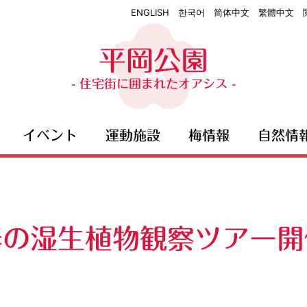
ENGLISH
한국어
简体中文
繁體中文
平岡公園
- 住宅街に囲まれたオアシス -
イベント
運動施設
梅情報
自然情
春の湿生植物観察ツアー開