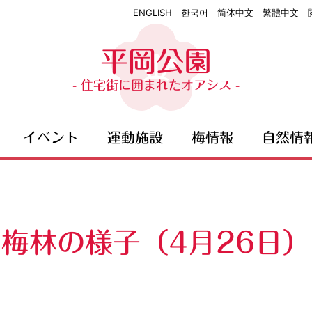
ENGLISH
한국어
简体中文
繁體中文
平岡公園
- 住宅街に囲まれたオアシス -
イベント
運動施設
梅情報
自然情
梅林の様子（4月26日）