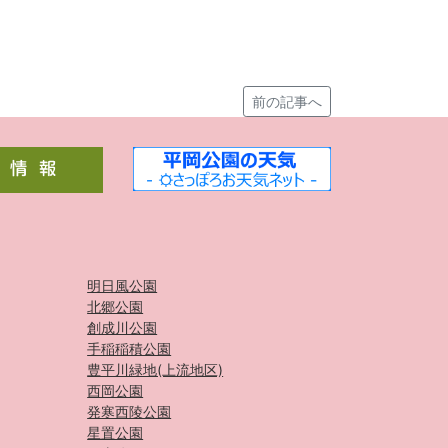
前の記事へ
明日風公園
北郷公園
創成川公園
手稲稲積公園
豊平川緑地(上流地区)
西岡公園
発寒西陵公園
星置公園