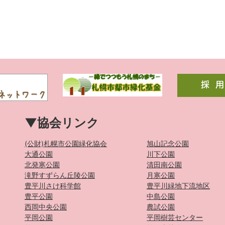
▼協会リンク
(公財)札幌市公園緑化協会
旭山記念公園
大通公園
川下公園
北発寒公園
清田南公園
滝野すずらん丘陵公園
月寒公園
豊平川さけ科学館
豊平川緑地下流地区
豊平公園
中島公園
西岡中央公園
農試公園
平岡公園
平岡樹芸センター