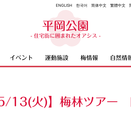
ENGLISH
한국어
简体中文
繁體中文
平岡公園
- 住宅街に囲まれたオアシス -
イベント
運動施設
梅情報
自然情
・5/13(火)】梅林ツア