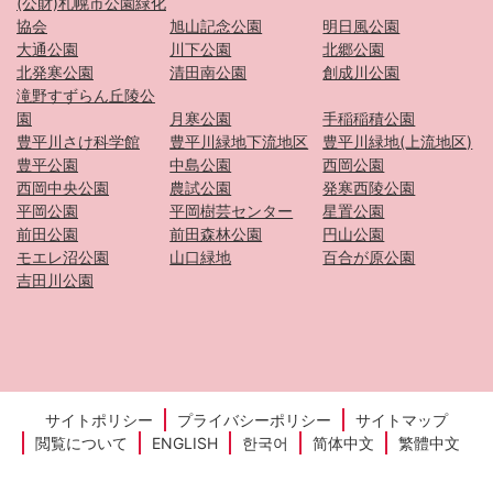
(公財)札幌市公園緑化
協会
旭山記念公園
明日風公園
大通公園
川下公園
北郷公園
北発寒公園
清田南公園
創成川公園
滝野すずらん丘陵公
園
月寒公園
手稲稲積公園
豊平川さけ科学館
豊平川緑地下流地区
豊平川緑地(上流地区)
豊平公園
中島公園
西岡公園
西岡中央公園
農試公園
発寒西陵公園
平岡公園
平岡樹芸センター
星置公園
前田公園
前田森林公園
円山公園
モエレ沼公園
山口緑地
百合が原公園
吉田川公園
サイトポリシー
プライバシーポリシー
サイトマップ
閲覧について
ENGLISH
한국어
简体中文
繁體中文
Copyright © HIRAOKA PARK All Rights Reserved.