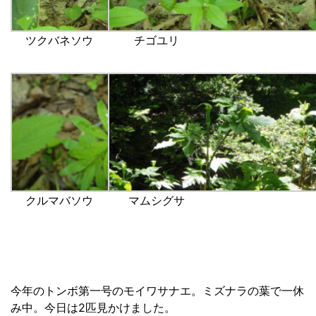
ツクバネソウ
チゴユリ
クルマバソウ
マムシグサ
今年のトンボ第一号のモイワサナエ。ミズナラの葉で一休
み中。今日は2匹見かけました。