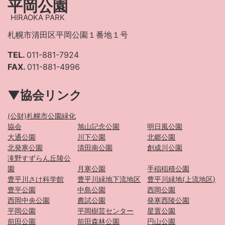
平岡公園
HIRAOKA PARK
札幌市清田区平岡公園１番地１号
TEL.
011-881-7924
FAX.
011-881-4996
▼協会リンク
(公財)札幌市公園緑化
協会
旭山記念公園
明日風公園
大通公園
川下公園
北郷公園
北発寒公園
清田南公園
創成川公園
滝野すずらん丘陵公
園
月寒公園
手稲稲積公園
豊平川さけ科学館
豊平川緑地下流地区
豊平川緑地(上流地区)
豊平公園
中島公園
西岡公園
西岡中央公園
農試公園
発寒西陵公園
平岡公園
平岡樹芸センター
星置公園
前田公園
前田森林公園
円山公園