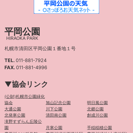
平岡公園
HIRAOKA PARK
札幌市清田区平岡公園１番地１号
TEL.
011-881-7924
FAX.
011-881-4996
▼協会リンク
(公財)札幌市公園緑化
協会
旭山記念公園
明日風公園
大通公園
川下公園
北郷公園
北発寒公園
清田南公園
創成川公園
滝野すずらん丘陵公
園
月寒公園
手稲稲積公園