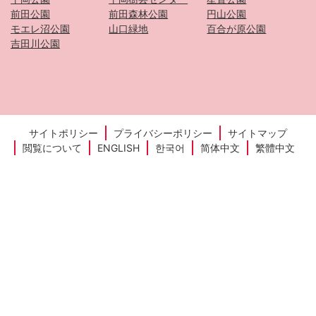
前田公園
前田森林公園
円山公園
モエレ沼公園
山口緑地
百合が原公園
吉田川公園
サイトポリシー
プライバシーポリシー
サイトマップ
閲覧について
ENGLISH
한국어
简体中文
繁體中文
Copyright © HIRAOKA PARK All Rights Reserved.