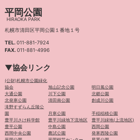
平岡公園
HIRAOKA PARK
札幌市清田区平岡公園１番地１号
TEL.
011-881-7924
FAX.
011-881-4996
▼協会リンク
(公財)札幌市公園緑化
協会
旭山記念公園
明日風公園
大通公園
川下公園
北郷公園
北発寒公園
清田南公園
創成川公園
滝野すずらん丘陵公
園
月寒公園
手稲稲積公園
豊平川さけ科学館
豊平川緑地下流地区
豊平川緑地(上流地区)
豊平公園
中島公園
西岡公園
西岡中央公園
農試公園
発寒西陵公園
平岡公園
平岡樹芸センター
星置公園